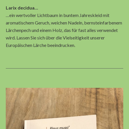
Larix decidua…
…ein wertvoller Lichtbaum in buntem Jahreskleid mit
aromatischem Geruch, weichen Nadeln, bernsteinfarbenem
Lärchenpech und einem Holz, das für fast alles verwendet
wird. Lassen Sie sich über die Vielseitigkeit unserer
Europäischen Lärche beeindrucken.